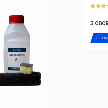
3 080
В КО