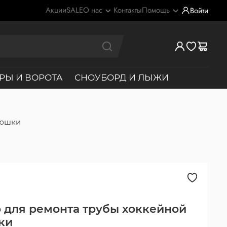
Акции
SALE
О нас
Контакты
Помощь
Войти
РЫ И ВОРОТА
СНОУБОРД И ЛЫЖИ
люшки
 для ремонта трубы хоккейной
ки