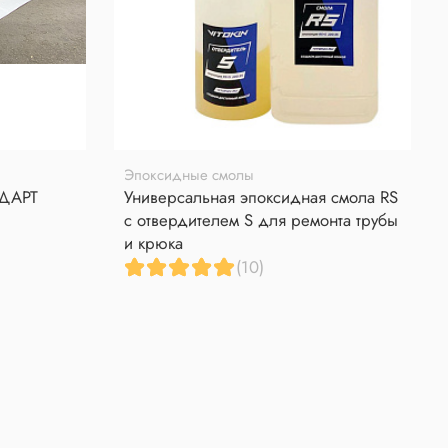
Эпоксидные смолы
НДАРТ
Универсальная эпоксидная смола RS
с отвердителем S для ремонта трубы
и крюка
(10)