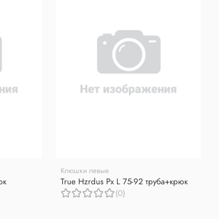
Клюшки левые
юк
True Hzrdus Px L 75-92 труба+крюк
(0)