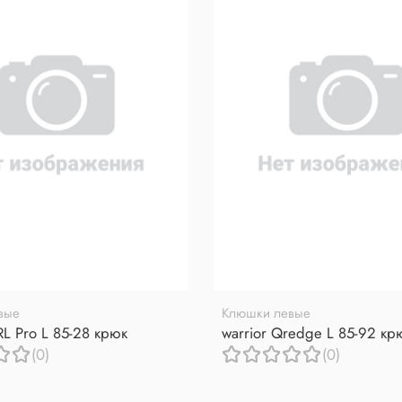
вые
Клюшки левые
RL Pro L 85-28 крюк
warrior Qredge L 85-92 кр
(0)
(0)