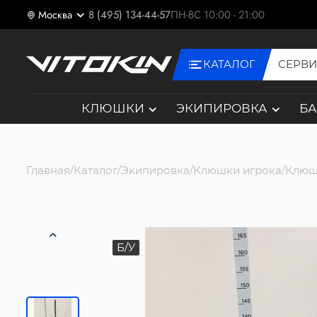
Москва
8 (495) 134-44-57
ПН-ВС 10:00 - 21:00
КАТАЛОГ
СЕРВ
КЛЮШКИ
ЭКИПИРОВКА
Б
Главная
Каталог
Экипировка
Клюшки игрока
Клюш
Б/У