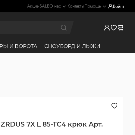
Акции
SALE
О нас
Контакты
Помощь
Войти
РЫ И ВОРОТА
СНОУБОРД И ЛЫЖИ
HZRDUS 7X L 85-TC4 крюк Арт.