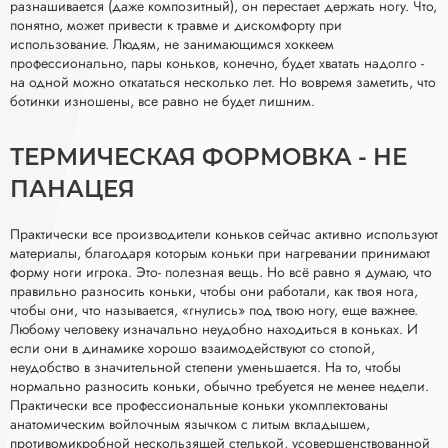
разнашивается (даже композитный), он перестает держать ногу. Что,
понятно, может привести к травме и дискомфорту при
использование. Людям, не занимающимся хоккеем
профессионально, пары коньков, конечно, будет хватать надолго -
на одной можно откататься несколько лет. Но вовремя заметить, что
ботинки изношены, все равно не будет лишним.
ТЕРМИЧЕСКАЯ ФОРМОВКА - НЕ
ПАНАЦЕЯ
Практически все производители коньков сейчас активно используют
материалы, благодаря которым коньки при нагревании принимают
форму ноги игрока. Это- полезная вещь. Но всё равно я думаю, что
правильно разносить коньки, чтобы они работали, как твоя нога,
чтобы они, что называется, «гнулись» под твою ногу, еще важнее.
Любому человеку изначально неудобно находиться в коньках. И
если они в динамике хорошо взаимодействуют со стопой,
неудобство в значительной степени уменьшается. Нa то, чтобы
нормально разносить коньки, обычно требуется не менее недели.
Практически все профессиональные коньки укомплектованы
анатомическим войлочным язычком с литым вкладышем,
противомикробной нескользящей стелькой, усовершенствованной