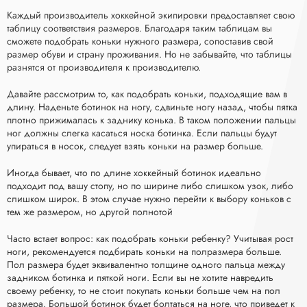
Каждый производитель хоккейной экипировки предоставляет свою
таблицу соответствия размеров. Благодаря таким таблицам вы
сможете подобрать коньки нужного размера, сопоставив свой
размер обуви и страну проживания. Но не забывайте, что таблицы
разнятся от производителя к производителю.
Давайте рассмотрим то, как подобрать коньки, подходящие вам в
длину. Наденьте ботинок на ногу, сдвиньте ногу назад, чтобы пятка
плотно прижималась к заднику конька. В таком положении пальцы
ног должны слегка касаться носка ботинка. Если пальцы будут
упираться в носок, следует взять коньки на размер больше.
Иногда бывает, что по длине хоккейный ботинок идеально
подходит под вашу стопу, но по ширине либо слишком узок, либо
слишком широк. В этом случае нужно перейти к выбору коньков с
тем же размером, но другой полнотой
Часто встает вопрос: как подобрать коньки ребенку? Учитывая рост
ноги, рекомендуется подбирать коньки на полразмера больше.
Пол размера будет эквивалентно толщине одного пальца между
задником ботинка и пяткой ноги. Если вы не хотите навредить
своему ребенку, то не стоит покупать коньки больше чем на пол
размера. Большой ботинок будет болтаться на ноге, что приведет к