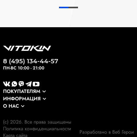
8 (495) 134-44-57
ПН-ВС 10:00 - 21:00
ПОКУПАТЕЛЯМ
ИНФОРМАЦИЯ
Каталог
О НАС
Оптовикам
Сервис
О компании
Экспортные заказы
Оплата и доставка
(c) 2026. Все права защищены
Наши клиенты
Выкуп формы
Политика конфиденциальности
Гарантия
Разработано в Веб Герои
Наши работы
Карта сайта
Экология