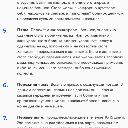
отверстия. Вытяните язычок, отклоните его вперед и
наденьте ботинок. Стопа должна комфортно чувствовать
себя, находясь на стельке, и "заполнять" ботинок целиком,
не оставляя пустыми зоны подъема и пальцев.
Пятка
. Перед тем как зашнуровать ботинок, энергично
сдвиньте стопу в ботинке назад. Язычок правильно
зашнурованного ботинка должен удерживать стопу в
сдвинутом назад положении и не позволять стопе
двигаться и перемещаться в зоне пятки. Если в зоне пятки
стопа свободно перемещается и не удерживается вплотную
к заднику конька, это означает, что необходимо примерить
либо конек меньшего размера, либо конек меньшей
полноты.
Передняя часть
. Встаньте прямо, с сомкнутыми ногами. В
данном положении пальцы ног должны лишь слегка
касаться передней внутренней части ботинка и при
приложении усилия должны касаться более интенсивно,
но не давить и не мешать.
Первые шаги
. Пройдитесь/посидите в течение 10-15 минут.
Это поможет еще раз убедиться в комфорте, правильном