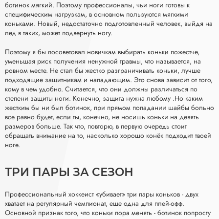
ботинок мягкий. Поэтому профессионалы, чьи ноги готовы к
специфическим нагрузкам, в основном пользуются мягкими
коньками. Новый, недостаточно подготовленный человек, выйдя на
лед в таких, может подвернуть ногу.
Поэтому я бы посоветовал новичкам выбирать коньки пожестче,
уменьшая риск получения ненужной травмы, что называется, на
ровном месте. Не стал бы жестко разграничивать коньки, лучше
подходящие защитникам и нападающим. Это снова зависит от того,
кому в чем удобно. Считается, что они должны различаться по
степени защиты ноги. Конечно, защита нужна любому .Но каким
жестким бы ни был ботинок, при прямом попадании шайбы больно
все равно будет, если ты, конечно, не носишь коньки на девять
размеров больше. Так что, повторю, в первую очередь стоит
обращать внимание на то, насколько хорошо конёк подходит твоей
ноге.
ТРИ ПАРЫ ЗА СЕЗОН
Профессиональный хоккеист «убивает» три пары коньков - двух
хватает на регулярный чемпионат, еще одна для плей-офф.
Основной признак того, что коньки пора менять - ботинок попросту