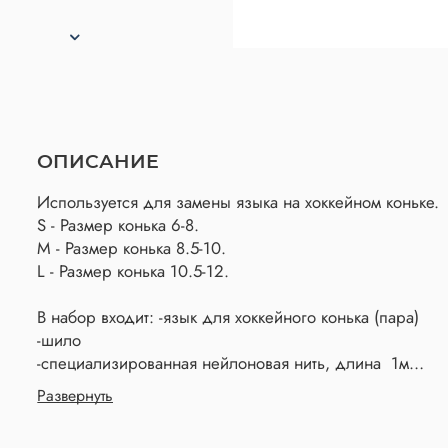
ОПИСАНИЕ
Используется для замены языка на хоккейном коньке.
S - Размер конька 6-8.
M - Размер конька 8.5-10.
L - Размер конька 10.5-12.
В набор входит: -язык для хоккейного конька (пара)
-шило
-специализированная нейлоновая нить, длина 1м
-инструкция по замене
Развернуть
Набор расчитан на 1 ремонт