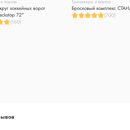
и ворота
Тренажеры и ворота
круг хоккейных ворот
Бросковый комплекс СТА
ackstop 72"
(700)
(160)
зывов