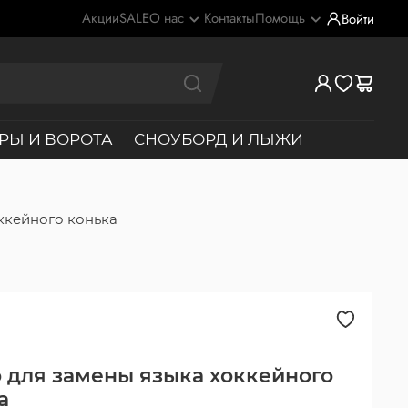
Акции
SALE
О нас
Контакты
Помощь
Войти
РЫ И ВОРОТА
СНОУБОРД И ЛЫЖИ
ккейного конька
 для замены языка хоккейного
а