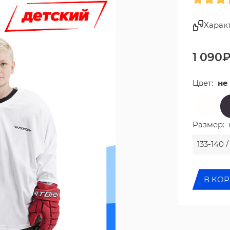
Харак
1 090
Цвет:
не
Размер:
133-140 
В КО