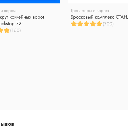
и ворота
Тренажеры и ворота
круг хоккейных ворот
Бросковый комплекс СТА
ackstop 72"
(700)
(160)
зывов