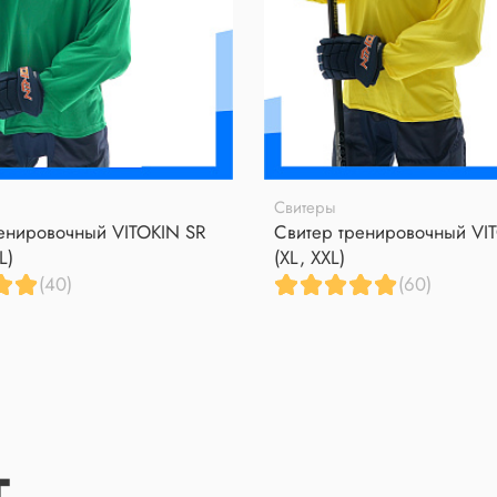
Свитеры
енировочный VITOKIN SR
Свитер тренировочный VI
L)
(XL, XXL)
(40)
(60)
Т