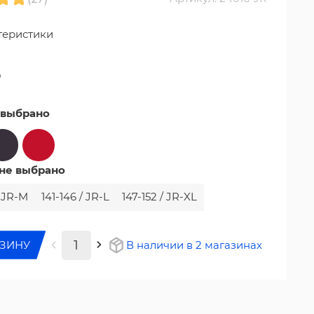
теристики
₽
 выбрано
не выбрано
/ JR-M
141-146 / JR-L
147-152 / JR-XL
РЗИНУ
В наличии в 2 магазинах