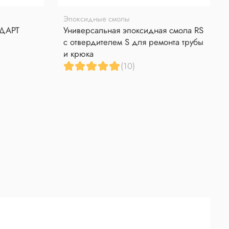
Эпоксидные смолы
НДАРТ
Универсальная эпоксидная смола RS
с отвердителем S для ремонта трубы
и крюка
(10)