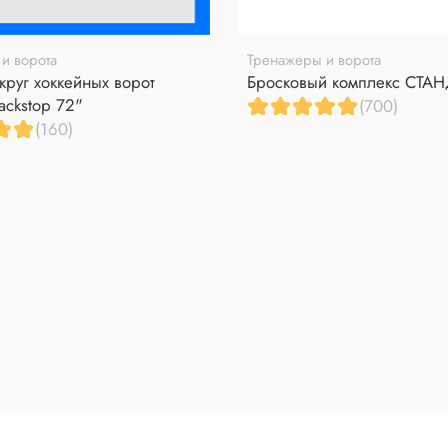
и ворота
Тренажеры и ворота
круг хоккейных ворот
Бросковый комплекс СТА
ackstop 72"
(700)
(160)