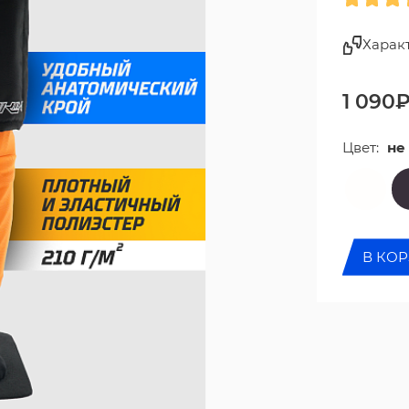
Харак
1 090
Цвет:
не
В КО