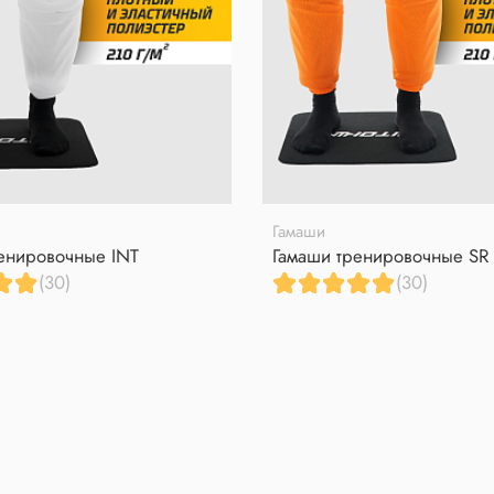
Гамаши
енировочные INT
Гамаши тренировочные SR
(30)
(30)