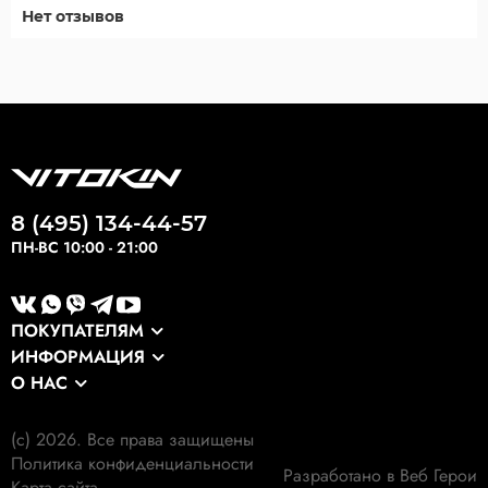
Нет отзывов
8 (495) 134-44-57
ПН-ВС 10:00 - 21:00
ПОКУПАТЕЛЯМ
ИНФОРМАЦИЯ
Каталог
О НАС
Оптовикам
Сервис
О компании
Экспортные заказы
Оплата и доставка
(c) 2026. Все права защищены
Наши клиенты
Выкуп формы
Политика конфиденциальности
Гарантия
Разработано в Веб Герои
Наши работы
Карта сайта