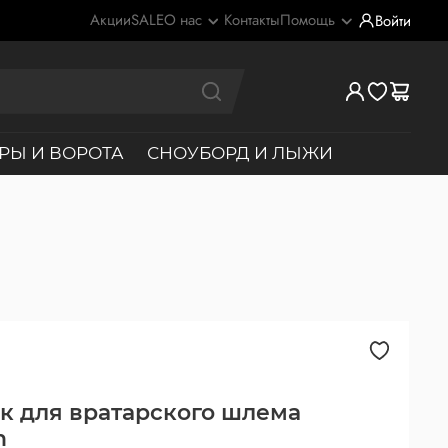
Акции
SALE
О нас
Контакты
Помощь
Войти
РЫ И ВОРОТА
СНОУБОРД И ЛЫЖИ
к для вратарского шлема
n