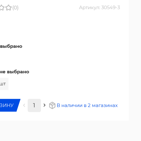
(0)
Артикул: 30549-3
 выбрано
не выбрано
 шт
РЗИНУ
В наличии в 2 магазинах