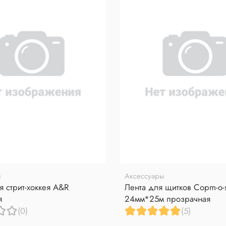
ы
Аксессуары
 стрит-хоккея A&R
Лента для щитков Copm-o-s
я
24мм*25м прозрачная
(0)
(5)