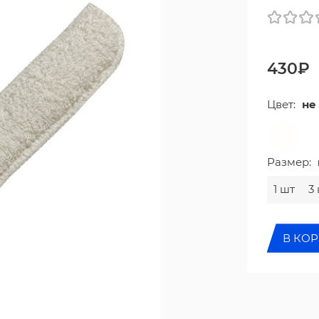
430₽
Цвет:
не
Размер:
1 шт
3
В КО