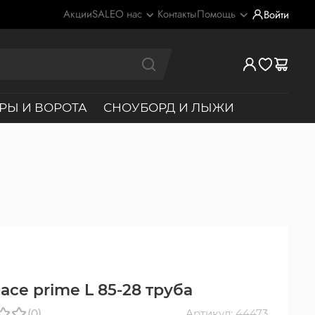
Акции
SALE
О нас
Контакты
Помощь
Войти
РЫ И ВОРОТА
СНОУБОРД И ЛЫЖИ
ace prime L 85-28 труба
(0)
Артикул: 44473