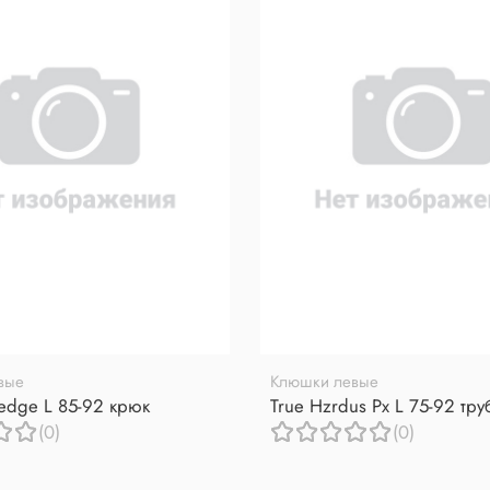
вые
Клюшки левые
redge L 85-92 крюк
True Hzrdus Px L 75-92 тр
(0)
(0)