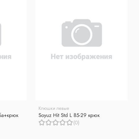
Клюшки левые
уба+крюк
Soyuz Hit Std L 85-29 крюк
(0)