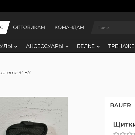
ИС
ОПТОВИКАМ
КОМАНДАМ
АУЛЫ
АКСЕССУАРЫ
БЕЛЬЕ
ТРЕНАЖЕ
upreme 9" БУ
BAUER
Щитки