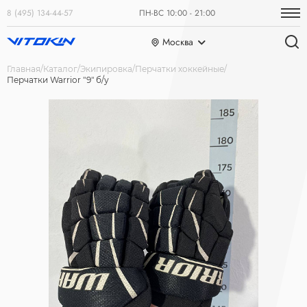
8 (495) 134-44-57
ПН-ВС 10:00 - 21:00
Москва
Главная
Каталог
Экипировка
Перчатки хоккейные
Перчатки Warrior "9" б/у