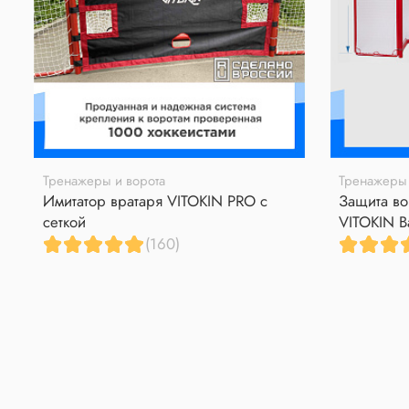
Тренажеры и ворота
Тренажеры 
Имитатор вратаря VITOKIN PRO с
Защита во
сеткой
VITOKIN B
(160)