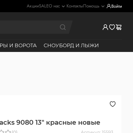
Акции
SALE
О нас
Контакты
Помощь
Войти
РЫ И ВОРОТА
СНОУБОРД И ЛЫЖИ
acks 9080 13" красные новые
(0)
Артикул: 15593