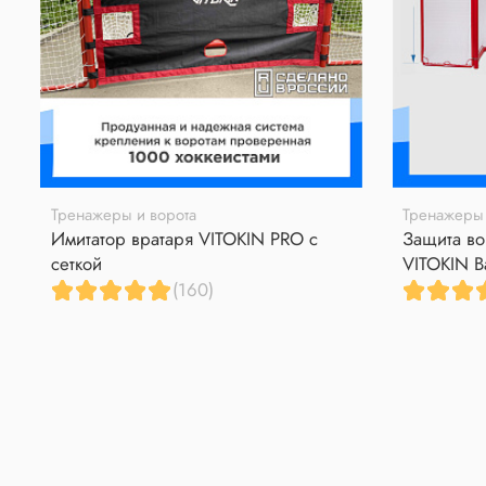
Тренажеры и ворота
Тренажеры 
Имитатор вратаря VITOKIN PRO с
Защита во
сеткой
VITOKIN B
(160)