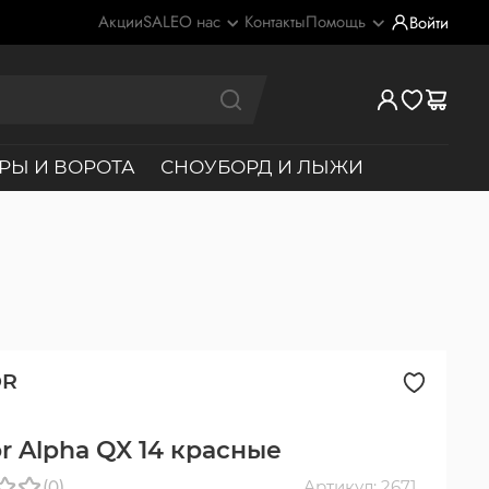
Акции
SALE
О нас
Контакты
Помощь
Войти
РЫ И ВОРОТА
СНОУБОРД И ЛЫЖИ
OR
or Alpha QX 14 красные
(0)
Артикул: 2671