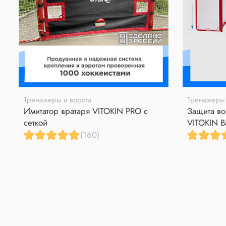
Тренажеры и ворота
Тренажеры 
Имитатор вратаря VITOKIN PRO с
Защита во
сеткой
VITOKIN B
(160)