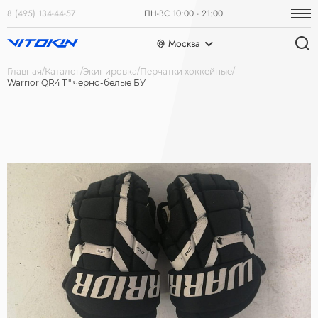
8 (495) 134-44-57
ПН-ВС 10:00 - 21:00
Москва
Главная
Каталог
Экипировка
Перчатки хоккейные
Warrior QR4 11" черно-белые БУ