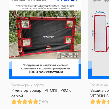
Тренажеры и ворота
Тренажеры 
Имитатор вратаря VITOKIN PRO с
Защита во
сеткой
VITOKIN B
(160)