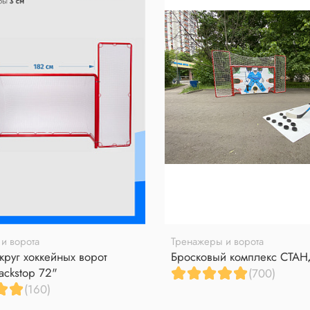
и ворота
Тренажеры и ворота
круг хоккейных ворот
Бросковый комплекс СТА
ackstop 72"
(700)
(160)