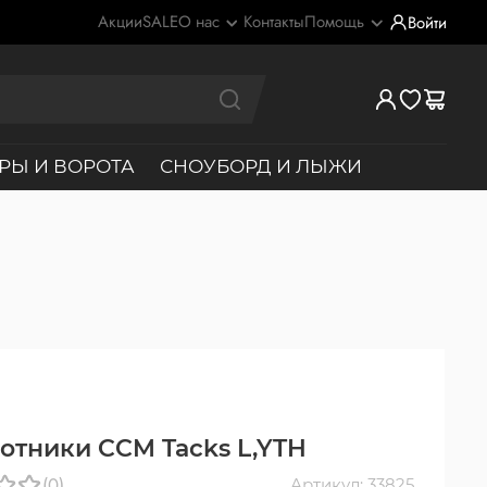
Акции
SALE
О нас
Контакты
Помощь
Войти
РЫ И ВОРОТА
СНОУБОРД И ЛЫЖИ
отники CCM Tacks L,YTH
(0)
Артикул: 33825