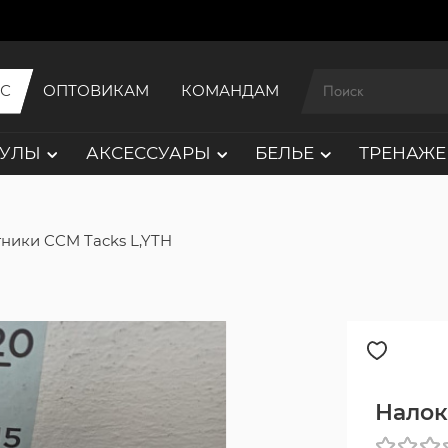
ИС
ОПТОВИКАМ
КОМАНДАМ
АУЛЫ
АКСЕССУАРЫ
БЕЛЬЕ
ТРЕНАЖЕ
ники CCM Tacks L,YTH
Налок