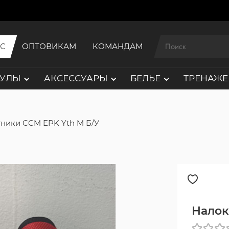
ИС
ОПТОВИКАМ
КОМАНДАМ
АУЛЫ
АКСЕССУАРЫ
БЕЛЬЕ
ТРЕНАЖЕ
ники CCM EPK Yth M Б/У
Налок