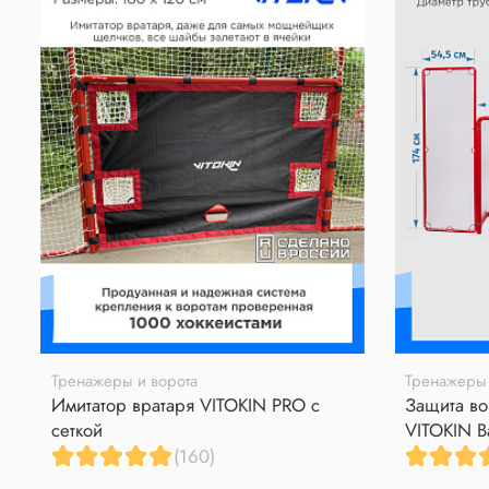
Тренажеры и ворота
Тренажеры 
Имитатор вратаря VITOKIN PRO с
Защита во
сеткой
VITOKIN B
(160)