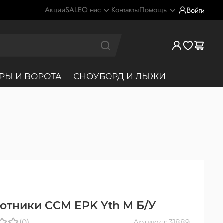
Акции
SALE
О нас
Контакты
Помощь
Войти
РЫ И ВОРОТА
СНОУБОРД И ЛЫЖИ
отники CCM EPK Yth M Б/У
(0)
Артикул: 31889