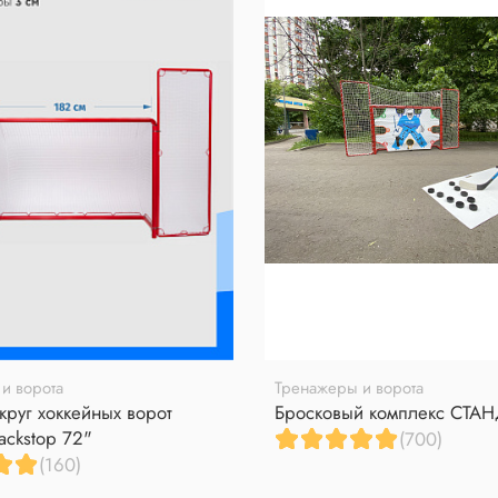
и ворота
Тренажеры и ворота
круг хоккейных ворот
Бросковый комплекс СТА
ackstop 72"
(700)
(160)