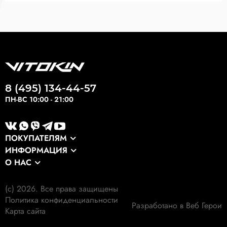
8 (495) 134-44-57
ПН-ВС 10:00 - 21:00
ПОКУПАТЕЛЯМ
ИНФОРМАЦИЯ
Каталог
О НАС
Оптовикам
Сервис
О компании
Экспортные заказы
Оплата и доставка
(c) 2026. Все права защищены
Наши клиенты
Выкуп формы
Политика конфиденциальности
Гарантия
Разработано в Веб Герои
Наши работы
Карта сайта
Экология
Личный кабинет
Отзывы