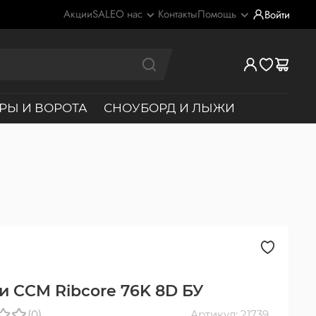
Акции
SALE
О нас
Контакты
Помощь
Войти
РЫ И ВОРОТА
СНОУБОРД И ЛЫЖИ
и CCM Ribcore 76K 8D БУ
(0)
Артикул: 21739