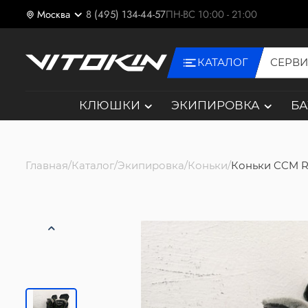
Москва
8 (495) 134-44-57
ПН-ВС 10:00 - 21:00
КАТАЛОГ
СЕРВ
КЛЮШКИ
ЭКИПИРОВКА
Б
Главная
Каталог
Экипировка
Коньки
Коньки CCM R