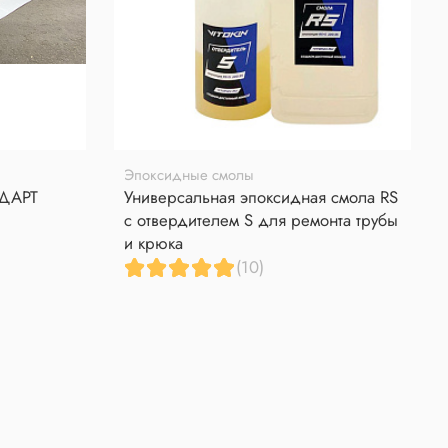
Эпоксидные смолы
НДАРТ
Универсальная эпоксидная смола RS
с отвердителем S для ремонта трубы
и крюка
(10)