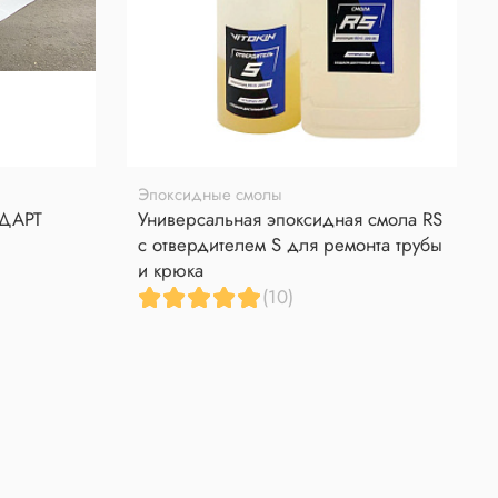
Эпоксидные смолы
НДАРТ
Универсальная эпоксидная смола RS
с отвердителем S для ремонта трубы
и крюка
(10)