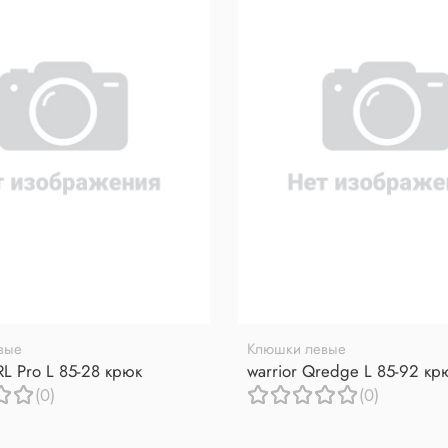
вые
Клюшки левые
RL Pro L 85-28 крюк
warrior Qredge L 85-92 кр
(0)
(0)