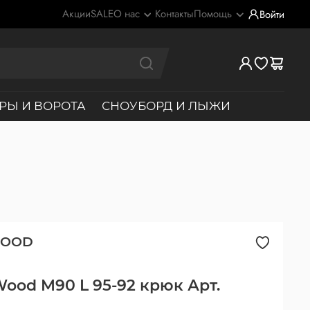
Акции
SALE
О нас
Контакты
Помощь
Войти
РЫ И ВОРОТА
СНОУБОРД И ЛЫЖИ
WOOD
Wood M90 L 95-92 крюк Арт.