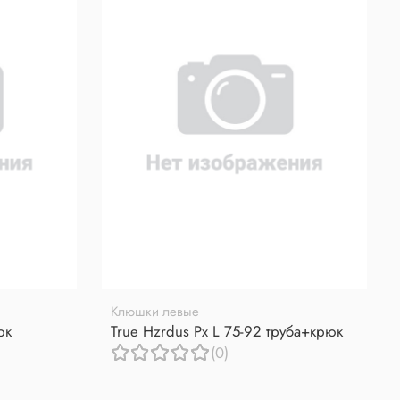
Клюшки левые
юк
True Hzrdus Px L 75-92 труба+крюк
(0)