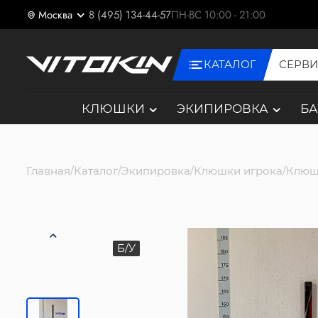
Москва
8 (495) 134-44-57
ПН-ВС 10:00 - 21:00
КАТАЛОГ
СЕРВ
КЛЮШКИ
ЭКИПИРОВКА
Б
Главная
Каталог
Экипировка
Клюшки игрока
Клюш
Б/У