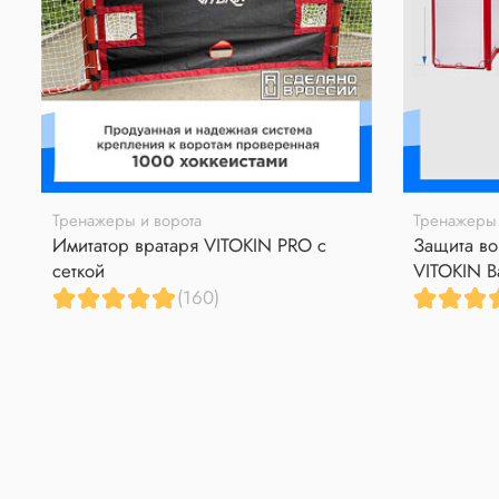
Тренажеры и ворота
Тренажеры 
Имитатор вратаря VITOKIN PRO с
Защита во
сеткой
VITOKIN B
(160)