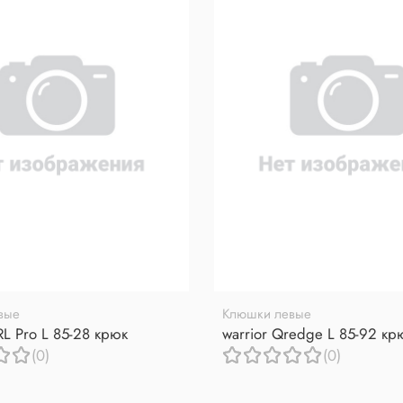
вые
Клюшки левые
RL Pro L 85-28 крюк
warrior Qredge L 85-92 кр
(0)
(0)