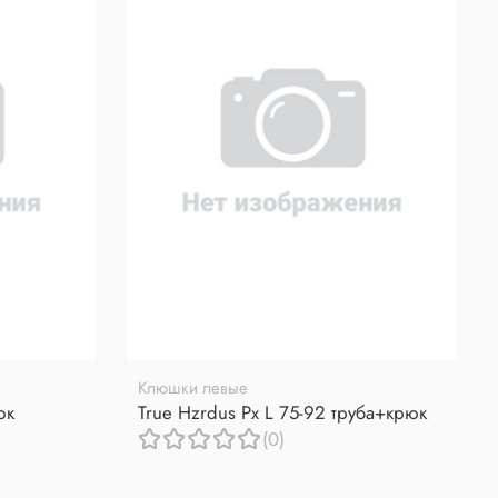
Клюшки левые
юк
True Hzrdus Px L 75-92 труба+крюк
(0)