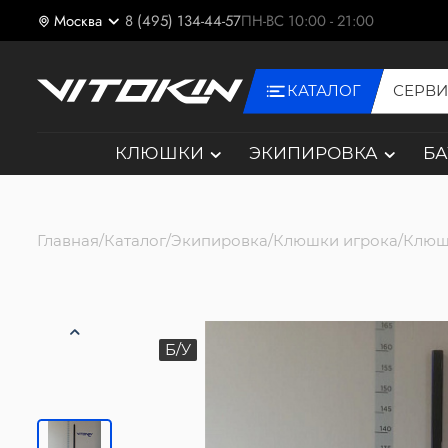
Москва
8 (495) 134-44-57
ПН-ВС 10:00 - 21:00
КАТАЛОГ
СЕРВ
КЛЮШКИ
ЭКИПИРОВКА
Б
Главная
Каталог
Экипировка
Клюшки игрока
Клюш
Б/У