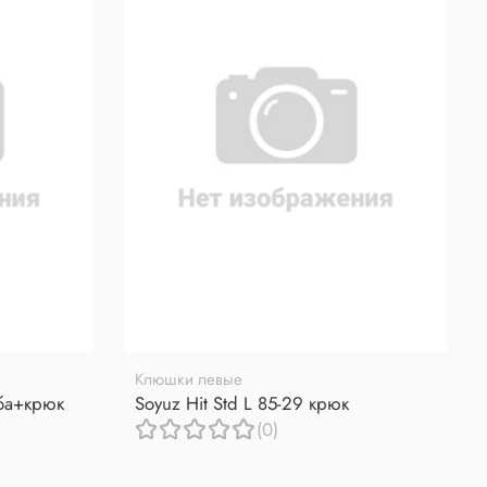
Клюшки левые
уба+крюк
Soyuz Hit Std L 85-29 крюк
(0)