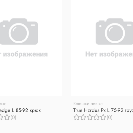
вые
Клюшки левые
redge L 85-92 крюк
True Hzrdus Px L 75-92 тр
(0)
(0)