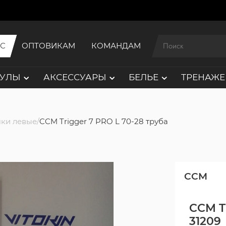
ИС
ОПТОВИКАМ
КОМАНДАМ
АУЛЫ
АКСЕССУАРЫ
БЕЛЬЕ
ТРЕНАЖЕ
ки левые
CCM Trigger 7 PRO L 70-28 труба
CCM
CCM Tr
31209