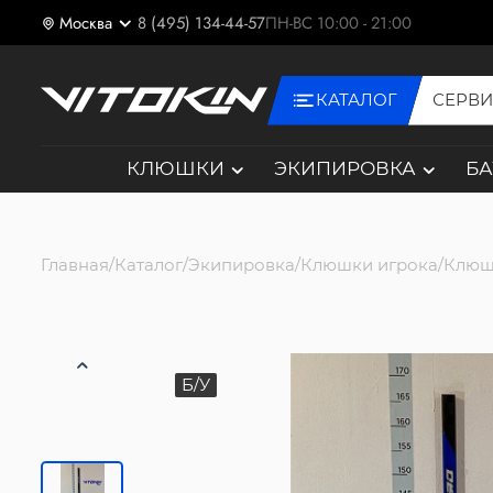
Москва
8 (495) 134-44-57
ПН-ВС 10:00 - 21:00
КАТАЛОГ
СЕРВ
КЛЮШКИ
ЭКИПИРОВКА
Б
Главная
Каталог
Экипировка
Клюшки игрока
Клюш
Б/У