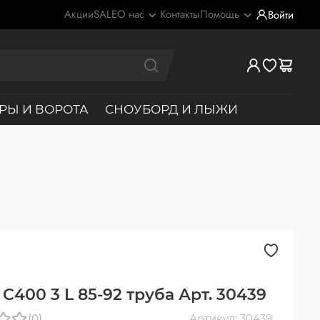
Акции
SALE
О нас
Контакты
Помощь
Войти
РЫ И ВОРОТА
СНОУБОРД И ЛЫЖИ
С400 3 L 85-92 труба Арт. 30439
(0)
Артикул: 30439