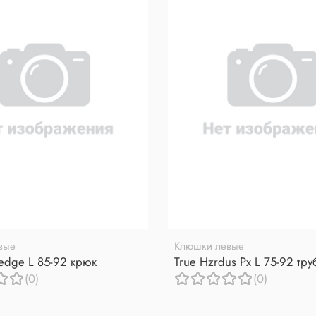
вые
Клюшки левые
redge L 85-92 крюк
True Hzrdus Px L 75-92 тр
(0)
(0)