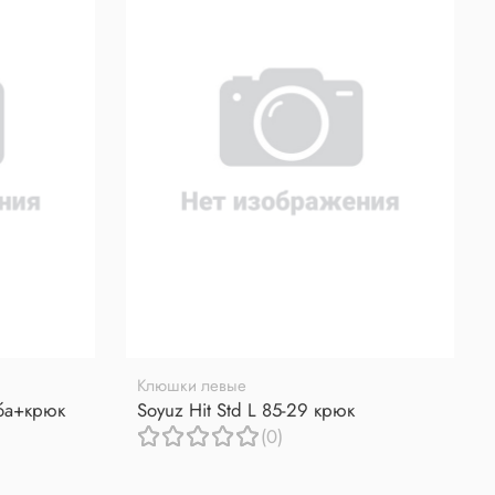
Клюшки левые
уба+крюк
Soyuz Hit Std L 85-29 крюк
(0)