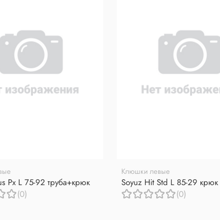
вые
Клюшки левые
us Px L 75-92 труба+крюк
Soyuz Hit Std L 85-29 крюк
(0)
(0)