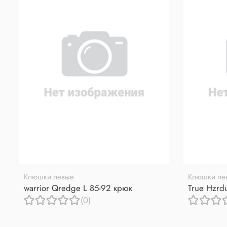
Клюшки левые
Клюшки ле
warrior Qredge L 85-92 крюк
True Hzrd
(0)