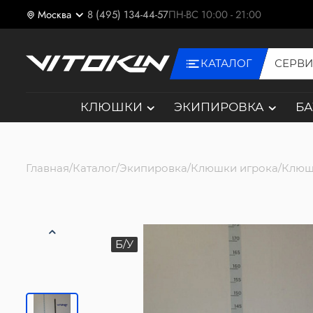
Москва
8 (495) 134-44-57
ПН-ВС 10:00 - 21:00
КАТАЛОГ
СЕРВ
КЛЮШКИ
ЭКИПИРОВКА
Б
Главная
Каталог
Экипировка
Клюшки игрока
Клюш
Б/У