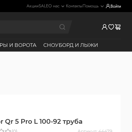
Акции
SALE
О нас
Контакты
Помощь
Войти
РЫ И ВОРОТА
СНОУБОРД И ЛЫЖИ
r Qr 5 Pro L 100-92 труба
(0)
Артикул: 44479