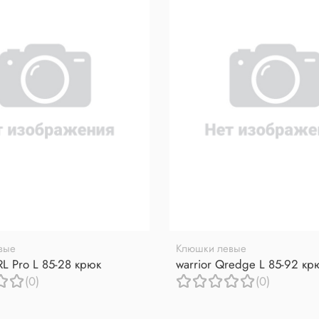
вые
Клюшки левые
RL Pro L 85-28 крюк
warrior Qredge L 85-92 кр
(0)
(0)