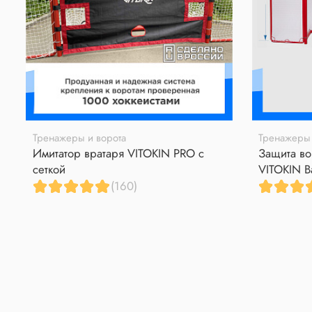
Тренажеры и ворота
Тренажеры 
Имитатор вратаря VITOKIN PRO с
Защита во
сеткой
VITOKIN B
(160)