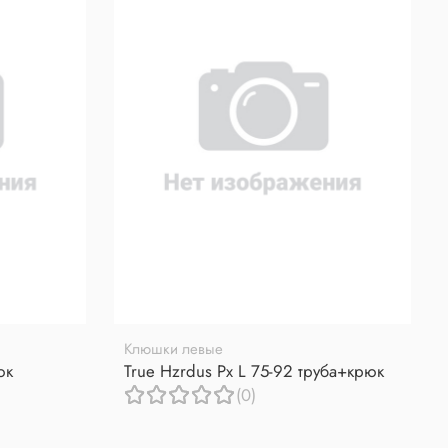
Клюшки левые
юк
True Hzrdus Px L 75-92 труба+крюк
(0)