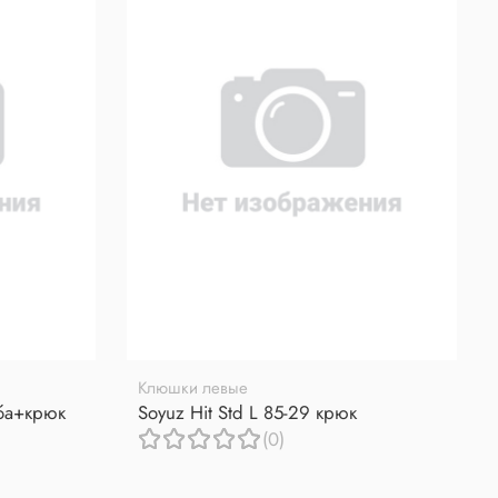
Клюшки левые
уба+крюк
Soyuz Hit Std L 85-29 крюк
(0)