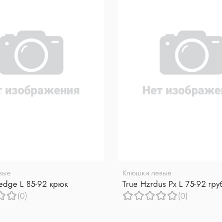
вые
Клюшки левые
redge L 85-92 крюк
True Hzrdus Px L 75-92 тр
(0)
(0)