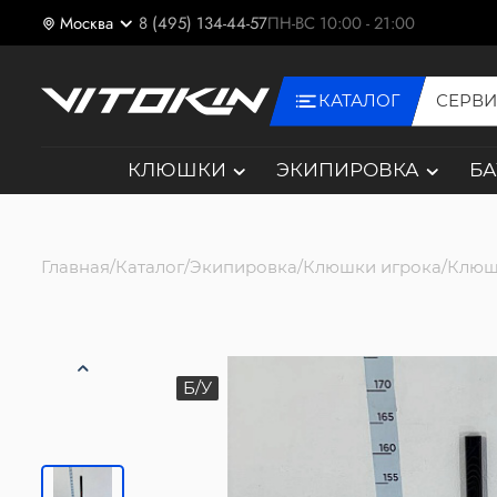
Москва
8 (495) 134-44-57
ПН-ВС 10:00 - 21:00
КАТАЛОГ
СЕРВ
КЛЮШКИ
ЭКИПИРОВКА
Б
Главная
Каталог
Экипировка
Клюшки игрока
Клюш
Б/У