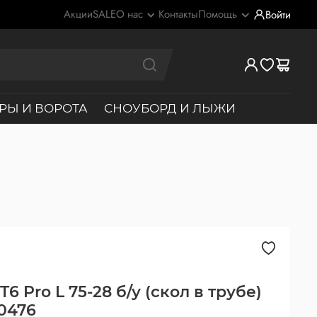
Акции
SALE
О нас
Контакты
Помощь
Войти
РЫ И ВОРОТА
СНОУБОРД И ЛЫЖИ
6 Pro L 75-28 б/у (скол в трубе)
40476