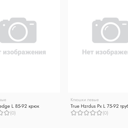
вые
Клюшки левые
redge L 85-92 крюк
True Hzrdus Px L 75-92 тр
(0)
(0)