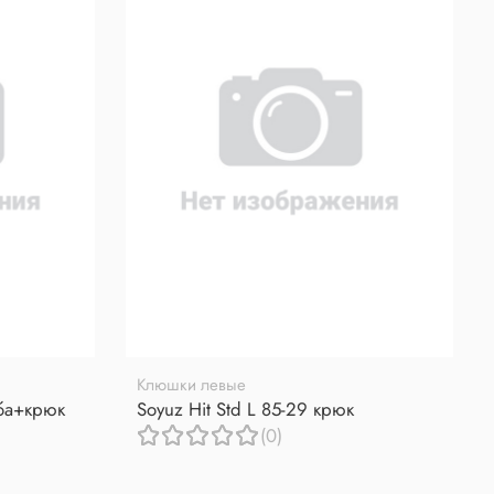
Клюшки левые
уба+крюк
Soyuz Hit Std L 85-29 крюк
(0)