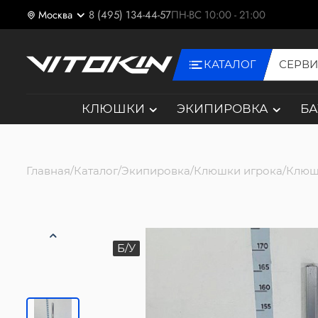
Москва
8 (495) 134-44-57
ПН-ВС 10:00 - 21:00
КАТАЛОГ
СЕРВ
КЛЮШКИ
ЭКИПИРОВКА
Б
Главная
Каталог
Экипировка
Клюшки игрока
Клюш
Б/У