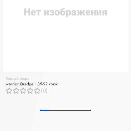
Клюшки левые
warrior Qredge L 85-92 крюк
(0)