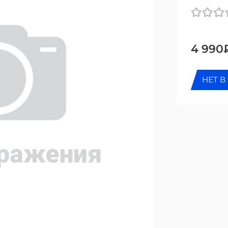
4 990
НЕТ В