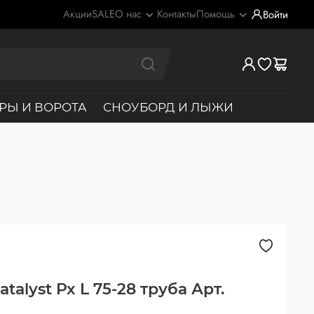
Акции
SALE
О нас
Контакты
Помощь
Войти
РЫ И ВОРОТА
СНОУБОРД И ЛЫЖИ
atalyst Px L 75-28 труба Арт.