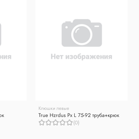
Клюшки левые
юк
True Hzrdus Px L 75-92 труба+крюк
(0)