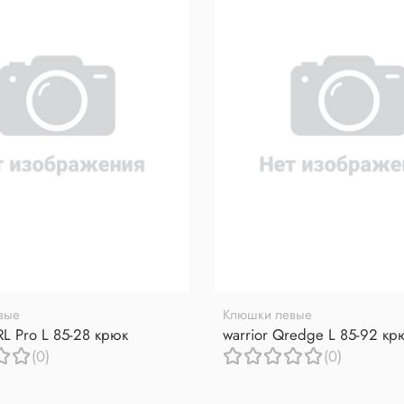
вые
Клюшки левые
RL Pro L 85-28 крюк
warrior Qredge L 85-92 кр
(0)
(0)