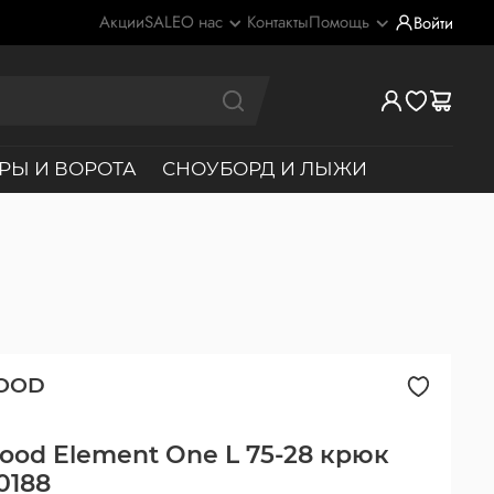
Акции
SALE
О нас
Контакты
Помощь
Войти
РЫ И ВОРОТА
СНОУБОРД И ЛЫЖИ
OOD
ood Element One L 75-28 крюк
0188