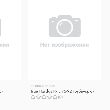
Клюшки левые
юк
True Hzrdus Px L 75-92 труба+крюк
(0)