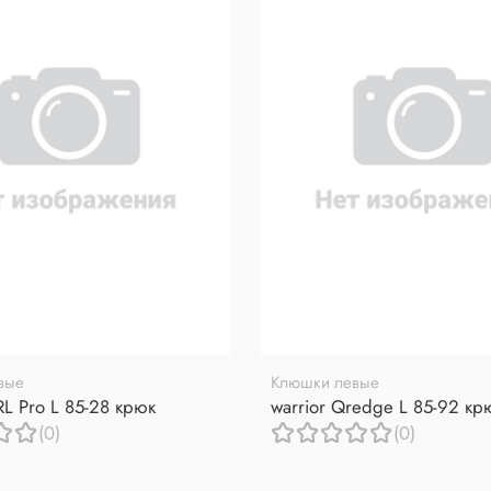
вые
Клюшки левые
RL Pro L 85-28 крюк
warrior Qredge L 85-92 кр
(0)
(0)