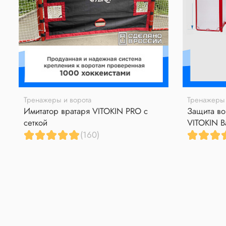
Тренажеры и ворота
Тренажеры 
Имитатор вратаря VITOKIN PRO с
Защита во
сеткой
VITOKIN B
(160)