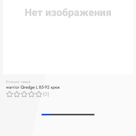
Клюшки левые
warrior Qredge L 85-92 крюк
(0)