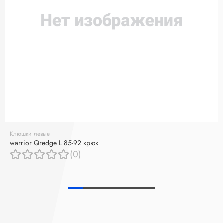
Клюшки левые
warrior Qredge L 85-92 крюк
(0)