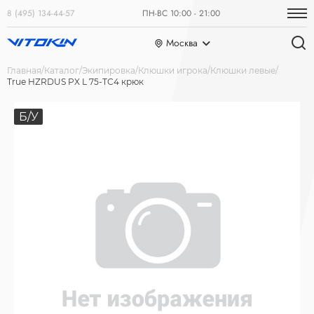
8 (495) 134-44-57
ПН-ВС 10:00 - 21:00
Москва
Главная
Каталог
Экипировка
Клюшки игрока
Клюшки левые
True HZRDUS PX L 75-ТС4 крюк
Б/У