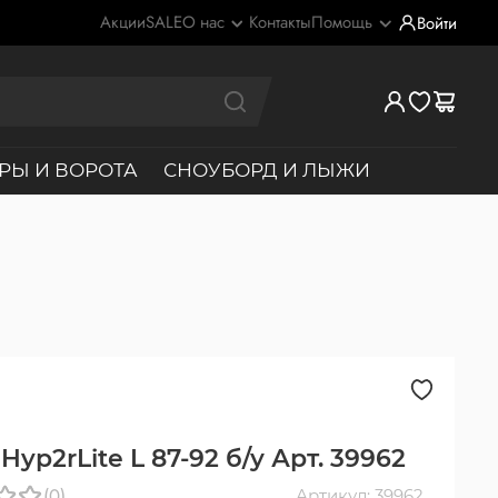
Акции
SALE
О нас
Контакты
Помощь
Войти
РЫ И ВОРОТА
СНОУБОРД И ЛЫЖИ
Hyp2rLite L 87-92 б/у Арт. 39962
(0)
Артикул: 39962