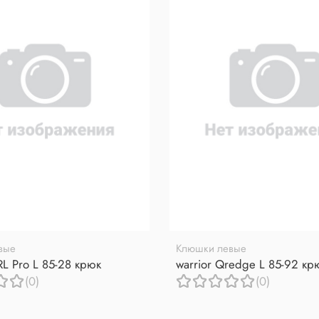
вые
Клюшки левые
RL Pro L 85-28 крюк
warrior Qredge L 85-92 кр
(0)
(0)