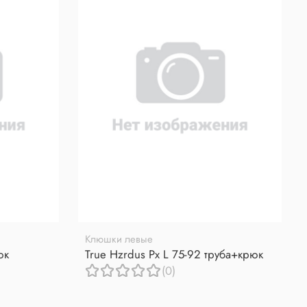
Клюшки левые
юк
True Hzrdus Px L 75-92 труба+крюк
(0)