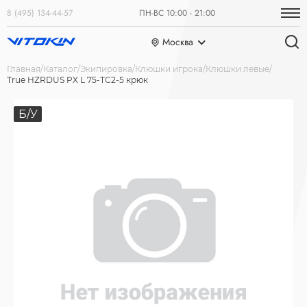
8 (495) 134-44-57
ПН-ВС 10:00 - 21:00
Москва
Главная
Каталог
Экипировка
Клюшки игрока
Клюшки левые
True HZRDUS PX L 75-ТС2-5 крюк
Б/У