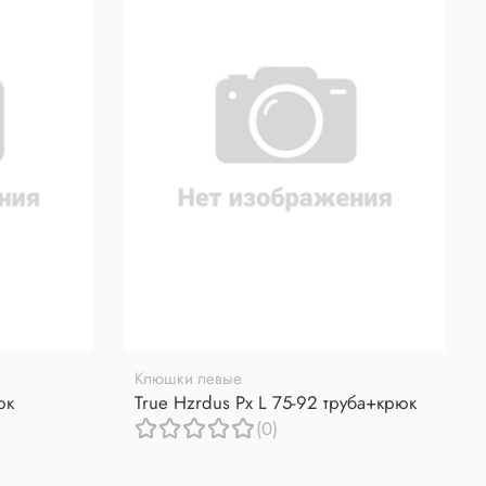
Клюшки левые
юк
True Hzrdus Px L 75-92 труба+крюк
(0)