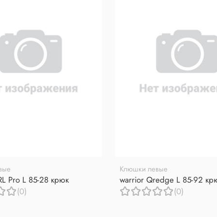
вые
Клюшки левые
RL Pro L 85-28 крюк
warrior Qredge L 85-92 кр
(0)
(0)