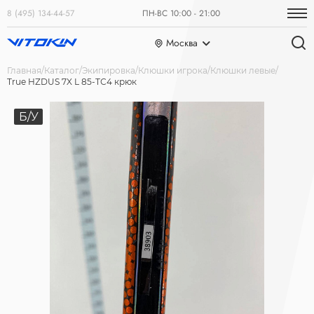
8 (495) 134-44-57
ПН-ВС 10:00 - 21:00
Москва
Главная
Каталог
Экипировка
Клюшки игрока
Клюшки левые
True HZDUS 7X L 85-ТС4 крюк
Б/У