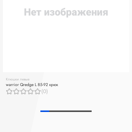
Клюшки левые
warrior Qredge L 85-92 крюк
(0)