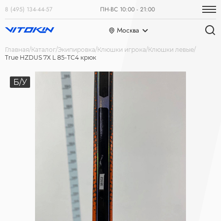
8 (495) 134-44-57
ПН-ВС 10:00 - 21:00
Москва
Главная
Каталог
Экипировка
Клюшки игрока
Клюшки левые
True HZDUS 7X L 85-ТС4 крюк
Б/У