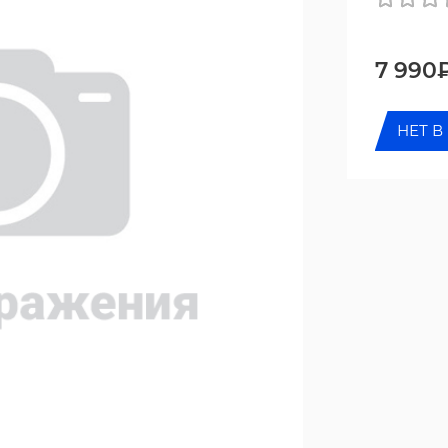
7 990
НЕТ В