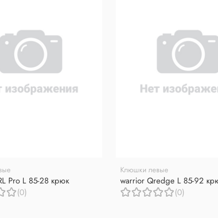
вые
Клюшки левые
RL Pro L 85-28 крюк
warrior Qredge L 85-92 кр
(0)
(0)