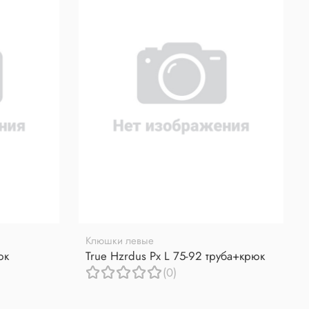
Клюшки левые
юк
True Hzrdus Px L 75-92 труба+крюк
(0)