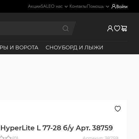
Акции
SALE
О нас
Контакты
Помощь
Войти
РЫ И ВОРОТА
СНОУБОРД И ЛЫЖИ
HyperLite L 77-28 б/у Арт. 38759
(0)
Артикул: 38759