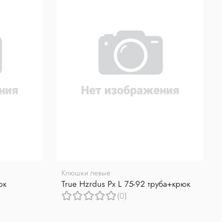
Клюшки левые
юк
True Hzrdus Px L 75-92 труба+крюк
(0)