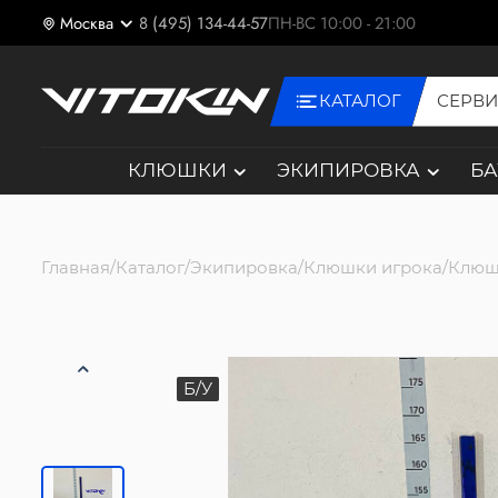
Москва
8 (495) 134-44-57
ПН-ВС 10:00 - 21:00
КАТАЛОГ
СЕРВ
КЛЮШКИ
ЭКИПИРОВКА
Б
Главная
Каталог
Экипировка
Клюшки игрока
Клюш
Б/У