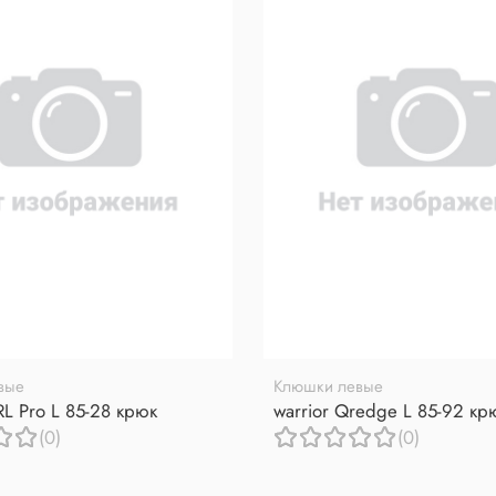
вые
Клюшки левые
RL Pro L 85-28 крюк
warrior Qredge L 85-92 кр
(0)
(0)