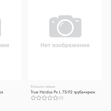
Клюшки левые
юк
True Hzrdus Px L 75-92 труба+крюк
(0)