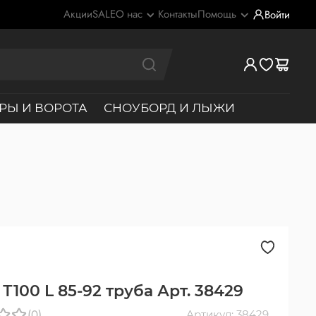
Акции
SALE
О нас
Контакты
Помощь
Войти
РЫ И ВОРОТА
СНОУБОРД И ЛЫЖИ
Т100 L 85-92 труба Арт. 38429
(0)
Артикул: 38429