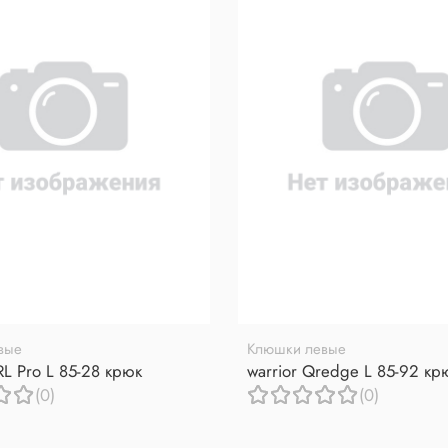
вые
Клюшки левые
RL Pro L 85-28 крюк
warrior Qredge L 85-92 кр
(0)
(0)