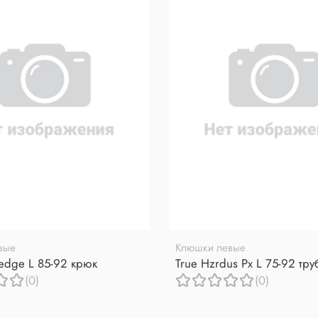
вые
Клюшки левые
redge L 85-92 крюк
True Hzrdus Px L 75-92 тр
(0)
(0)