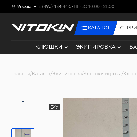
Москва
8 (495) 134-44-57
ПН-ВС 10:00 - 21:00
КАТАЛОГ
СЕРВ
КЛЮШКИ
ЭКИПИРОВКА
Б
Главная
Каталог
Экипировка
Клюшки игрока
Клюш
Б/У