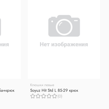
Клюшки левые
уба+крюк
Soyuz Hit Std L 85-29 крюк
(0)