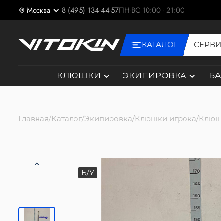
Москва
8 (495) 134-44-57
ПН-ВС 10:00 - 21:00
КАТАЛОГ
СЕРВ
КЛЮШКИ
ЭКИПИРОВКА
Б
Главная
Каталог
Экипировка
Клюшки игрока
Клюш
Б/У