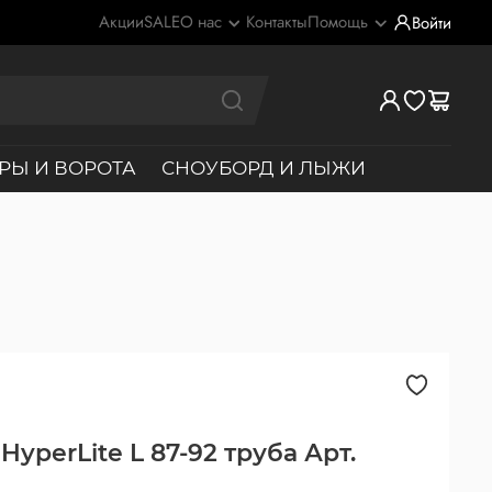
Акции
SALE
О нас
Контакты
Помощь
Войти
РЫ И ВОРОТА
СНОУБОРД И ЛЫЖИ
HyperLite L 87-92 труба Арт.