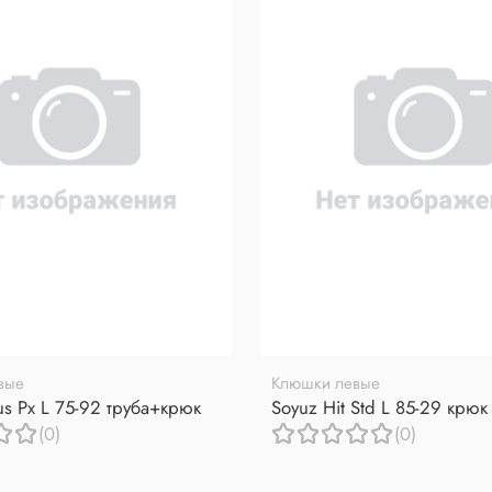
вые
Клюшки левые
us Px L 75-92 труба+крюк
Soyuz Hit Std L 85-29 крюк
(0)
(0)