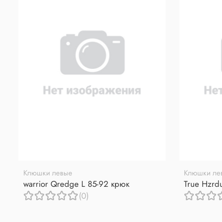
Клюшки левые
Клюшки ле
warrior Qredge L 85-92 крюк
True Hzrd
(0)