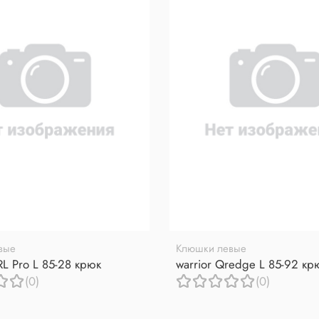
вые
Клюшки левые
RL Pro L 85-28 крюк
warrior Qredge L 85-92 кр
(0)
(0)