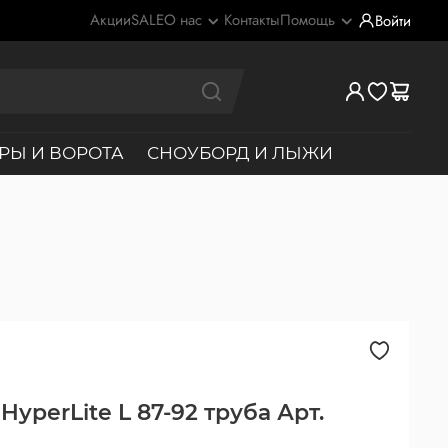
Акции
SALE
О нас
Контакты
Помощь
Войти
РЫ И ВОРОТА
СНОУБОРД И ЛЫЖИ
HyperLite L 87-92 труба Арт.