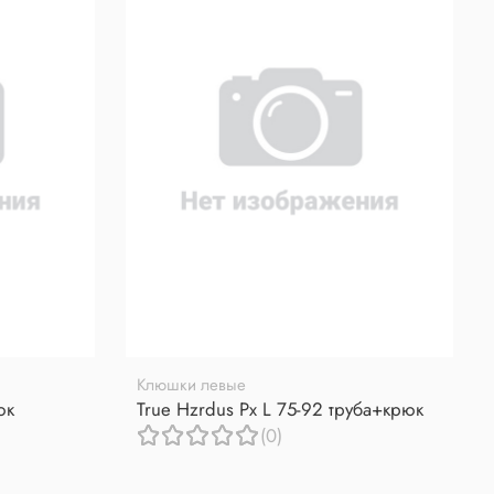
Клюшки левые
юк
True Hzrdus Px L 75-92 труба+крюк
(0)