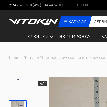
Москва
8 (495) 134-44-57
ПН-ВС 10:00 - 21:00
КАТАЛОГ
СЕРВ
КЛЮШКИ
ЭКИПИРОВКА
Б
Главная
Каталог
Экипировка
Клюшки игрока
Клюш
Б/У