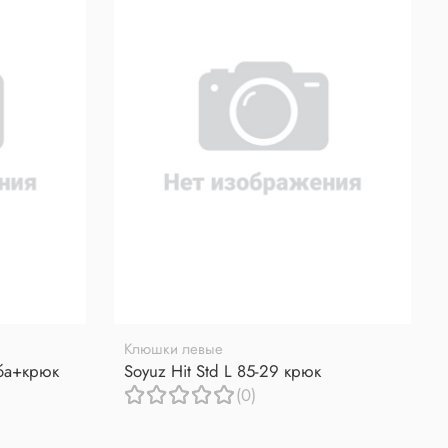
Клюшки левые
уба+крюк
Soyuz Hit Std L 85-29 крюк
(0)