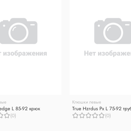
вые
Клюшки левые
redge L 85-92 крюк
True Hzrdus Px L 75-92 тр
(0)
(0)