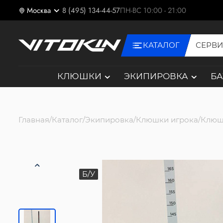
Москва
8 (495) 134-44-57
ПН-ВС 10:00 - 21:00
КАТАЛОГ
СЕРВ
КЛЮШКИ
ЭКИПИРОВКА
Б
Главная
Каталог
Экипировка
Клюшки игрока
Клюш
Б/У