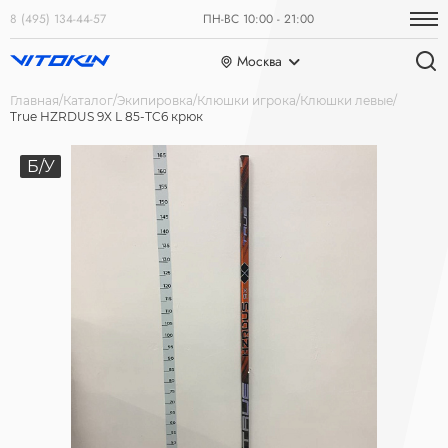
8 (495) 134-44-57
ПН-ВС 10:00 - 21:00
Москва
Главная
Каталог
Экипировка
Клюшки игрока
Клюшки левые
True HZRDUS 9X L 85-TC6 крюк
Б/У