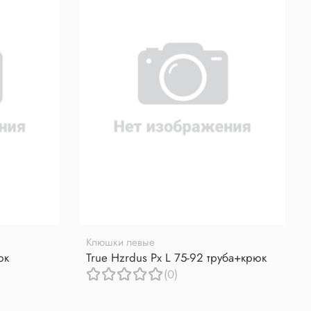
Клюшки левые
юк
True Hzrdus Px L 75-92 труба+крюк
(0)