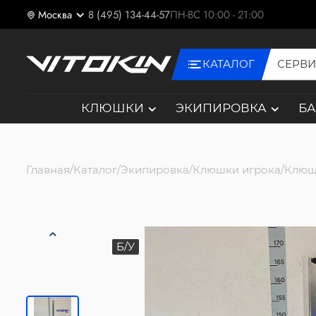
Москва
8 (495) 134-44-57
ПН-ВС 10:00 - 21:00
КАТАЛОГ
СЕРВ
КЛЮШКИ
ЭКИПИРОВКА
Б
Главная
Каталог
Экипировка
Клюшки игрока
Клюш
Б/У