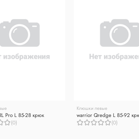
вые
Клюшки левые
RL Pro L 85-28 крюк
warrior Qredge L 85-92 кр
(0)
(0)