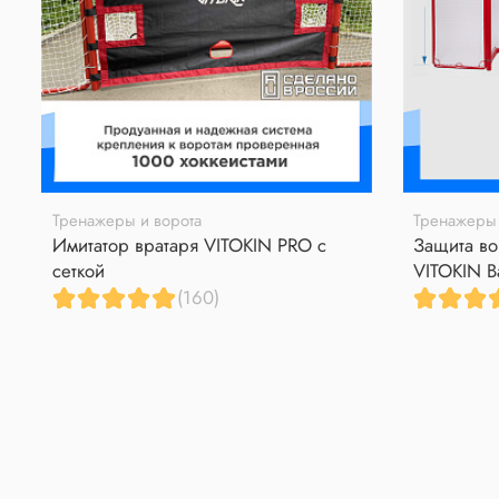
Тренажеры и ворота
Тренажеры 
Имитатор вратаря VITOKIN PRO с
Защита во
сеткой
VITOKIN B
(160)