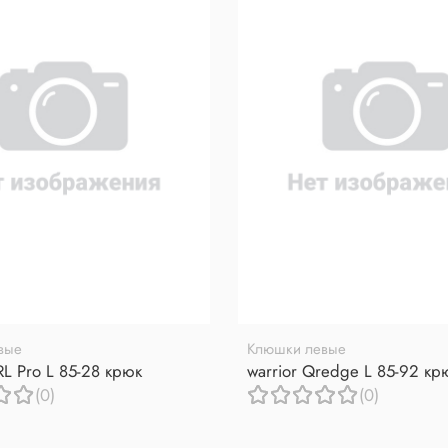
вые
Клюшки левые
RL Pro L 85-28 крюк
warrior Qredge L 85-92 кр
(0)
(0)