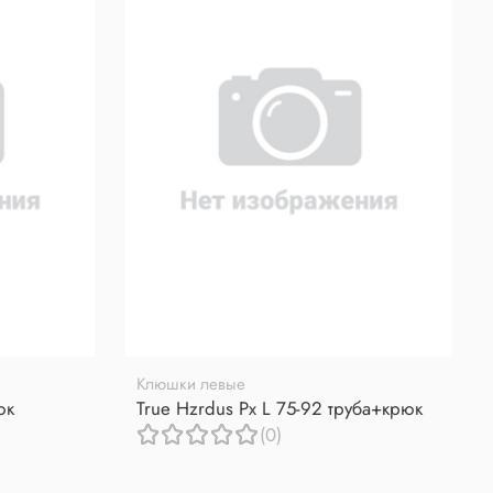
Клюшки левые
юк
True Hzrdus Px L 75-92 труба+крюк
(0)