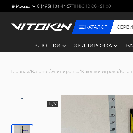
Москва
8 (495) 134-44-57
ПН-ВС 10:00 - 21:00
КАТАЛОГ
СЕРВ
КЛЮШКИ
ЭКИПИРОВКА
Б
Главная
Каталог
Экипировка
Клюшки игрока
Клюш
Б/У