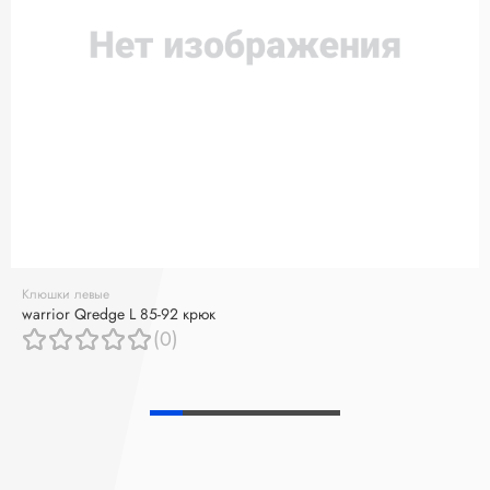
Клюшки левые
warrior Qredge L 85-92 крюк
(0)